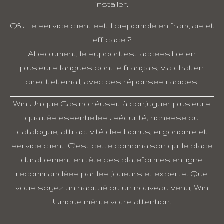
installer.
Q5 : Le service client est-il disponible en français et
efficace ?
Absolument, le support est accessible en
plusieurs langues dont le français, via chat en
direct et email, avec des réponses rapides.
Win Unique Casino réussit à conjuguer plusieurs
qualités essentielles : sécurité, richesse du
catalogue, attractivité des bonus, ergonomie et
service client. C’est cette combinaison qui le place
durablement en tête des plateformes en ligne
recommandées par les joueurs et experts. Que
vous soyez un habitué ou un nouveau venu, Win
Unique mérite votre attention.