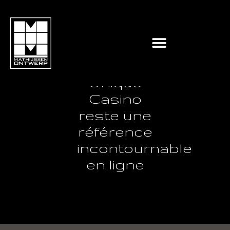
Pourquoi
Win
Unique
Casino
reste une
référence
incontournable
en ligne