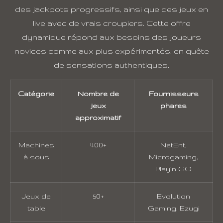
des jackpots progressifs, ainsi que des jeux en
live avec de vrais croupiers. Cette offre
dynamique répond aux besoins des joueurs
novices comme aux plus expérimentés, en quête
de sensations authentiques.
Catégorie
Nombre de
Fournisseurs
jeux
phares
approximatif
Machines
400+
NetEnt,
à sous
Microgaming,
Play’n GO
Jeux de
50+
Evolution
table
Gaming, Ezugi