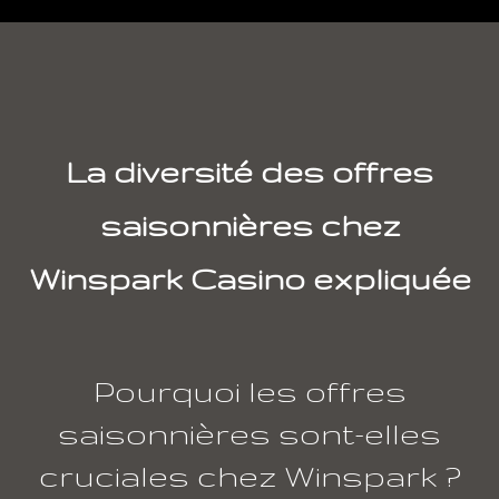
La diversité des offres
saisonnières chez
Winspark Casino expliquée
Pourquoi les offres
saisonnières sont-elles
cruciales chez Winspark ?