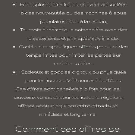
Free spins thématiques, souvent associées
à des nouveautés ou des machines à sous
populaires liées à la saison.
Tournois à thématique saisonnière avec des
classements et prix spéciaux à la clé.
Cashbacks spécifiques offerts pendant des
temps limités pour limiter les pertes sur
certaines dates.
Cadeaux et goodies digitaux ou physiques
pour les joueurs VIP pendant les fêtes.
Ces offres sont pensées à la fois pour les
nouveaux venus et pour les joueurs réguliers,
offrant ainsi un équilibre entre attractivité
immédiate et long terme.
Comment ces offres se