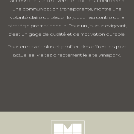
accessible. Cette diversité d’offres, combinée à
une communication transparente, montre une
volonté claire de placer le joueur au centre de la
stratégie promotionnelle. Pour un joueur exigeant,
c’est un gage de qualité et de motivation durable.
Pour en savoir plus et profiter des offres les plus
actuelles, visitez directement le site
winspark
.