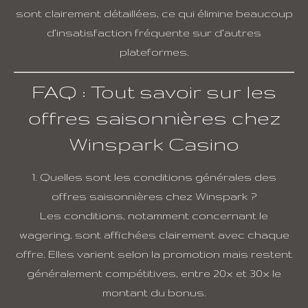
sont clairement détaillées, ce qui élimine beaucoup
d’insatisfaction fréquente sur d’autres
plateformes.
FAQ : Tout savoir sur les
offres saisonnières chez
Winspark Casino
1. Quelles sont les conditions générales des
offres saisonnières chez Winspark ?
Les conditions, notamment concernant le
wagering, sont affichées clairement avec chaque
offre. Elles varient selon la promotion mais restent
généralement compétitives, entre 20x et 30x le
montant du bonus.