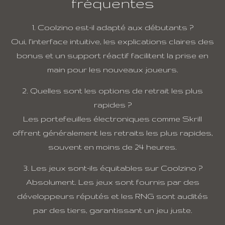
fréquentes
1. Coolzino est-il adapté aux débutants ?
Oui, l’interface intuitive, les explications claires des
bonus et un support réactif facilitent la prise en
main pour les nouveaux joueurs.
2. Quelles sont les options de retrait les plus
rapides ?
Les portefeuilles électroniques comme Skrill
offrent généralement les retraits les plus rapides,
souvent en moins de 24 heures.
3. Les jeux sont-ils équitables sur Coolzino ?
Absolument. Les jeux sont fournis par des
développeurs réputés et les RNG sont audités
par des tiers, garantissant un jeu juste.