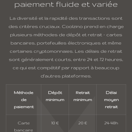
paiement fluide et variée
La diversité et la rapidité des transactions sont
des critères cruciaux. Coolzino prend en charge
plusieurs méthodes de dépôt et retrait – cartes
bancaires, portefeuilles électroniques et même
certaines cryptomonnaies. Les délais de retrait
sont généralement courts, entre 24 et 72 heures,
ce qui est compétitif par rapport à beaucoup
d’autres plateformes.
Méthode
Dépôt
Retrait
Délai
de
minimum
minimum
moyen
paiement
retrait
Carte
10 €
20 €
24-48h
bancaire