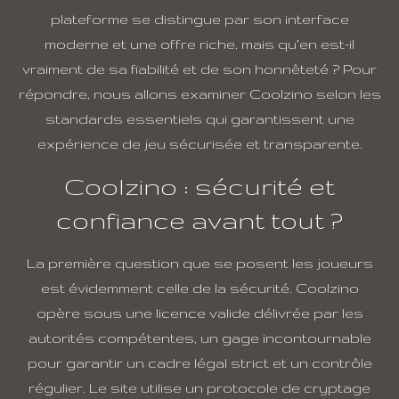
plateforme se distingue par son interface
moderne et une offre riche, mais qu’en est-il
vraiment de sa fiabilité et de son honnêteté ? Pour
répondre, nous allons examiner Coolzino selon les
standards essentiels qui garantissent une
expérience de jeu sécurisée et transparente.
Coolzino : sécurité et
confiance avant tout ?
La première question que se posent les joueurs
est évidemment celle de la sécurité. Coolzino
opère sous une licence valide délivrée par les
autorités compétentes, un gage incontournable
pour garantir un cadre légal strict et un contrôle
régulier. Le site utilise un protocole de cryptage