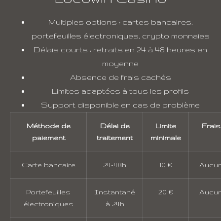
Multiples options : cartes bancaires,
portefeuilles électroniques, crypto monnaies
Délais courts : retraits en 24 à 48 heures en
moyenne
Absence de frais cachés
Limites adaptées à tous les profils
Support disponible en cas de problème
Méthode de
Délai de
Limite
Frais
paiement
traitement
minimale
Carte bancaire
24-48h
10 €
Aucu
Portefeuilles
Instantané
20 €
Aucu
électroniques
à 24h