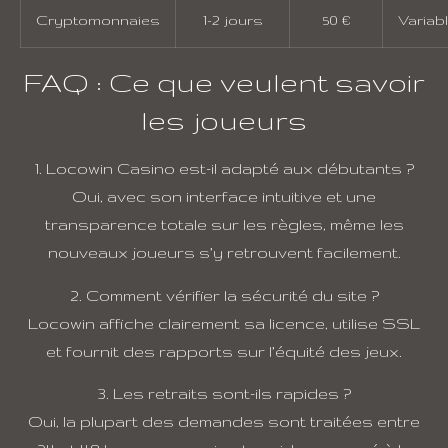
Cryptomonnaies
1-2 jours
50 €
Variab
FAQ : Ce que veulent savoir
les joueurs
1. Locowin Casino est-il adapté aux débutants ?
Oui, avec son interface intuitive et une
transparence totale sur les règles, même les
nouveaux joueurs s’y retrouvent facilement.
2. Comment vérifier la sécurité du site ?
Locowin affiche clairement sa licence, utilise SSL
et fournit des rapports sur l’équité des jeux.
3. Les retraits sont-ils rapides ?
Oui, la plupart des demandes sont traitées entre