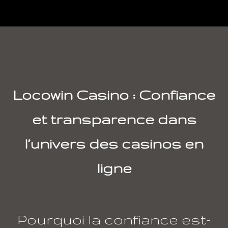
Locowin Casino : Confiance
et transparence dans
l’univers des casinos en
ligne
Pourquoi la confiance est-