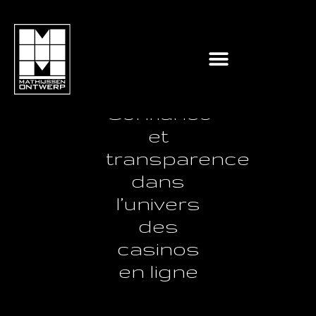
Locowin
Casino :
Confiance
et
transparence
dans
l’univers
des
casinos
en ligne