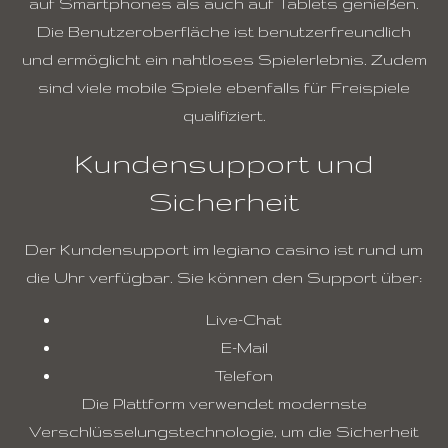
auf Smartphones als auch auf Tablets genießen.
Die Benutzeroberfläche ist benutzerfreundlich
und ermöglicht ein nahtloses Spielerlebnis. Zudem
sind viele mobile Spiele ebenfalls für Freispiele
qualifiziert.
Kundensupport und
Sicherheit
Der Kundensupport im legiano casino ist rund um
die Uhr verfügbar. Sie können den Support über:
Live-Chat
E-Mail
Telefon
Die Plattform verwendet modernste
Verschlüsselungstechnologie, um die Sicherheit