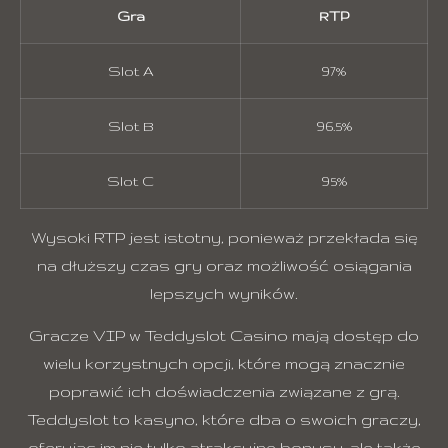
Gra
RTP
Slot A
97%
Slot B
96.5%
Slot C
95%
Wysoki RTP jest istotny, ponieważ przekłada się
na dłuższy czas gry oraz możliwość osiągania
lepszych wyników.
Gracze VIP w Teddyslot Casino mają dostęp do
wielu korzystnych opcji, które mogą znacznie
poprawić ich doświadczenia związane z grą.
Teddyslot
to kasyno, które dba o swoich graczy,
oferując im nie tylko atrakcyjne bonusy, ale także