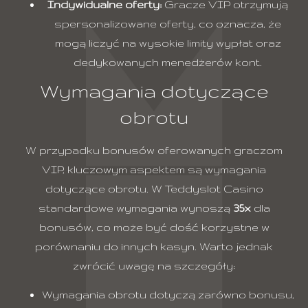
Indywidualne oferty:
Gracze VIP otrzymują
spersonalizowane oferty, co oznacza, że
mogą liczyć na wysokie limity wypłat oraz
dedykowanych menedżerów kont.
Wymagania dotyczące
obrotu
W przypadku bonusów oferowanych graczom
VIP, kluczowym aspektem są wymagania
dotyczące obrotu. W Teddyslot Casino
standardowe wymagania wynoszą
35x
dla
bonusów, co może być dość korzystne w
porównaniu do innych kasyn. Warto jednak
zwrócić uwagę na szczegóły:
Wymagania obrotu dotyczą zarówno bonusu,