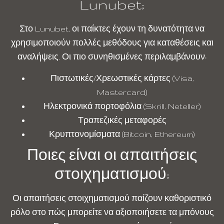
Lunubet;
Στο Lunubet, οι παίκτες έχουν τη δυνατότητα να
χρησιμοποιούν πολλές μεθόδους για καταθέσεις και
αναλήψεις. Οι πιο συνηθισμένες περιλαμβάνουν:
Πιστωτικές/Χρεωστικές κάρτες (Visa,
Mastercard)
Ηλεκτρονικά πορτοφόλια (Skrill, Neteller)
Τραπεζικές μεταφορές
Κρυπτονομίσματα (Bitcoin, Ethereum)
Ποιες είναι οι απαιτήσεις
στοιχηματισμού;
Οι απαιτήσεις στοιχηματισμού παίζουν καθοριστικό
ρόλο στο πώς μπορείτε να αξιοποιήσετε τα μπόνους