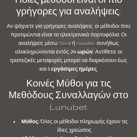
γρήγορες για αναλήψεις;
Αν ψάχνετε για γρήγορες αναλήψεις, οι μέθοδοι που
προτιμώνται είναι τα ηλεκτρονικά πορτοφόλια. Οι
αναλήψεις μέσω Skrill ή Neteller συνήθως
ολοκληρώνονται εντός
24 ωρών
. Αντίθετα, οι
τραπεζικές μεταφορές μπορεί να διαρκέσουν έως
και
5 εργάσιμες ημέρες
.
Κοινές Μύθοι για τις
Μεθόδους Συναλλαγών στο
Lunubet
Μύθος:
Όλες οι μέθοδοι πληρωμής έχουν τις
ίδιες χρεώσεις.