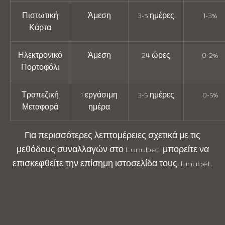
Πιστωτική
Άμεση
3-5 ημέρες
1-3%
Κάρτα
Ηλεκτρονικό
Άμεση
24 ώρες
0-2%
Πορτοφόλι
Τραπεζική
1 εργάσιμη
3-5 ημέρες
0-5%
Μεταφορά
ημέρα
Για περισσότερες λεπτομέρειες σχετικά με τις
μεθόδους συναλλαγών στο Lunubet, μπορείτε να
επισκεφθείτε την επίσημη ιστοσελίδα τους:
lunubet
.