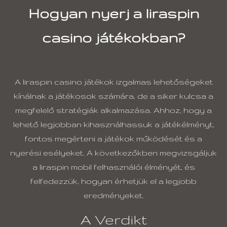
Hogyan nyerj a
liraspin
casino
játékokban?
A liraspin casino játékok izgalmas lehetőségeket
kínálnak a játékosok számára, de a siker kulcsa a
megfelelő stratégiák alkalmazása. Ahhoz, hogy a
lehető legjobban kihasználhassuk a játékélményt,
fontos megérteni a játékok működését és a
nyerési esélyeket. A következőkben megvizsgáljuk
a liraspin mobil felhasználói élményét, és
felfedezzük, hogyan érhetjük el a legjobb
eredményeket.
A Verdikt