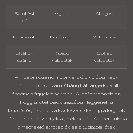
Betöltési
Gyors
Átlagos
idő
Bónuszok
Korlátozott
Változatos
Játékok
Kisebb
Széles
száma
választék
választék
A liraspin casino mobil verziója valóban sok
előnnyel bír, de van néhány hátránya is, amit
érdemes figyelembe venni. A legfontosabb az,
hogy a játékosok tisztában legyenek a
lehetőségeikkel és a kockázatokkal, így a legjobb
döntéseket hozhatják a játék során. A siker kulcsa
a megfelelő stratégiák és a tudatos játék.