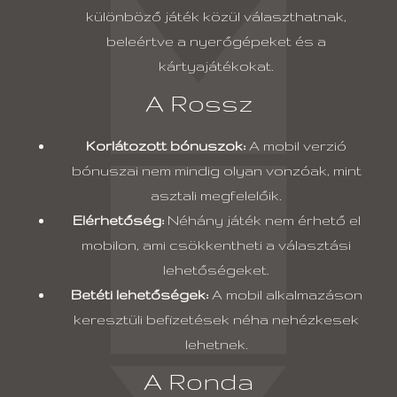
különböző játék közül választhatnak,
beleértve a nyerőgépeket és a
kártyajátékokat.
A Rossz
Korlátozott bónuszok:
A mobil verzió
bónuszai nem mindig olyan vonzóak, mint
asztali megfelelőik.
Elérhetőség:
Néhány játék nem érhető el
mobilon, ami csökkentheti a választási
lehetőségeket.
Betéti lehetőségek:
A mobil alkalmazáson
keresztüli befizetések néha nehézkesek
lehetnek.
A Ronda