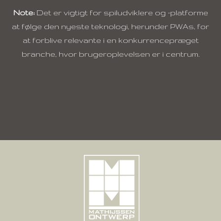
Note:
Det er vigtigt for spiludviklere og -platforme
at følge den nyeste teknologi, herunder PWAs, for
at forblive relevante i en konkurrencepræget
branche, hvor brugeroplevelsen er i centrum.