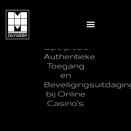
Veilig
Online
Spelplezier:
Authentieke
Toegang
en
Beveiligingsuitdagi
bij Online
Casino’s