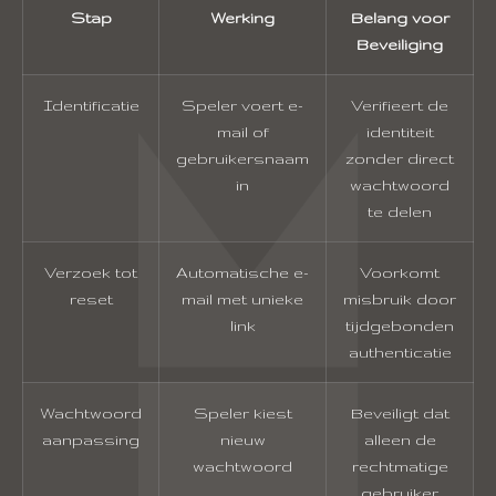
Stap
Werking
Belang voor
Beveiliging
Identificatie
Speler voert e-
Verifieert de
mail of
identiteit
gebruikersnaam
zonder direct
in
wachtwoord
te delen
Verzoek tot
Automatische e-
Voorkomt
reset
mail met unieke
misbruik door
link
tijdgebonden
authenticatie
Wachtwoord
Speler kiest
Beveiligt dat
aanpassing
nieuw
alleen de
wachtwoord
rechtmatige
gebruiker