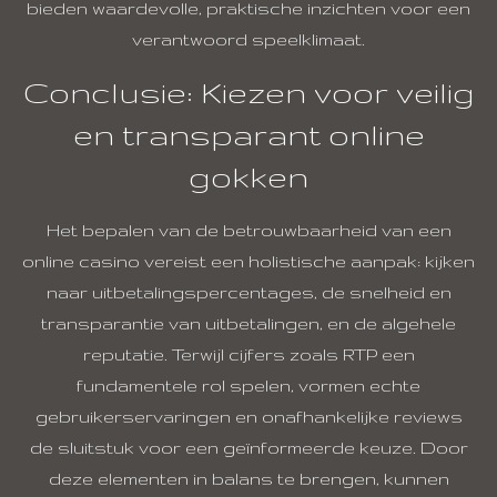
bieden waardevolle, praktische inzichten voor een
verantwoord speelklimaat.
Conclusie: Kiezen voor veilig
en transparant online
gokken
Het bepalen van de betrouwbaarheid van een
online casino vereist een holistische aanpak: kijken
naar uitbetalingspercentages, de snelheid en
transparantie van uitbetalingen, en de algehele
reputatie. Terwijl cijfers zoals RTP een
fundamentele rol spelen, vormen echte
gebruikerservaringen en onafhankelijke reviews
de sluitstuk voor een geïnformeerde keuze. Door
deze elementen in balans te brengen, kunnen