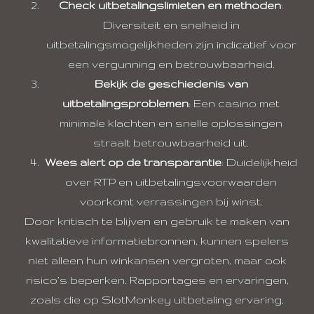
Check uitbetalingslimieten en methoden
:
Diversiteit en snelheid in
uitbetalingsmogelijkheden zijn indicatief voor
een vergunning en betrouwbaarheid.
Bekijk de geschiedenis van
uitbetalingsproblemen
: Een casino met
minimale klachten en snelle oplossingen
straalt betrouwbaarheid uit.
Wees alert op de transparantie
: Duidelijkheid
over RTP en uitbetalingsvoorwaarden
voorkomt verrassingen bij winst.
Door kritisch te blijven en gebruik te maken van
kwalitatieve informatiebronnen, kunnen spelers
niet alleen hun winkansen vergroten, maar ook
risico’s beperken. Rapportages en ervaringen,
zoals die op SlotMonkey uitbetaling ervaring,