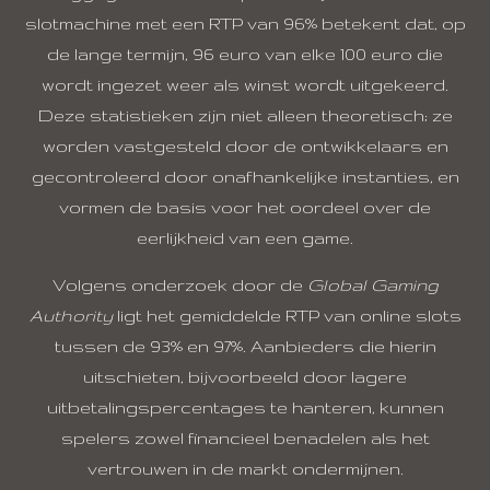
slotmachine met een RTP van 96% betekent dat, op
de lange termijn, 96 euro van elke 100 euro die
wordt ingezet weer als winst wordt uitgekeerd.
Deze statistieken zijn niet alleen theoretisch; ze
worden vastgesteld door de ontwikkelaars en
gecontroleerd door onafhankelijke instanties, en
vormen de basis voor het oordeel over de
eerlijkheid van een game.
Volgens onderzoek door de
Global Gaming
Authority
ligt het gemiddelde RTP van online slots
tussen de 93% en 97%. Aanbieders die hierin
uitschieten, bijvoorbeeld door lagere
uitbetalingspercentages te hanteren, kunnen
spelers zowel financieel benadelen als het
vertrouwen in de markt ondermijnen.