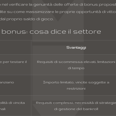
 nel verificare la genuinità delle offerte di bonus propos
dite su come massimizzare le proprie opportunità di vitto
dal proprio saldo di gioco.
di bonus: cosa dice il settore
Svantaggi
 per testare il
Requisiti di scommessa elevati, limitazioni
di tempo
anziario
Importo limitato, vincite soggette a
restrizioni
ità di vincita
Requisiti complessi, necessità di strategi
nali
di gestione del bankroll