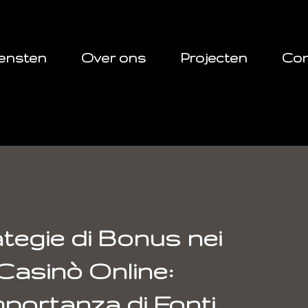
ensten
Over ons
Projecten
Con
nei Casinò Online: L’Importanza
tegie di Bonus nei
Casinò Online:
mportanza di Fonti