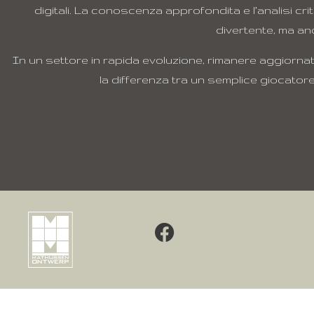
digitali. La conoscenza approfondita e l’analisi cri
divertente, ma an
In un settore in rapida evoluzione, rimanere aggiornati
la differenza tra un semplice giocato