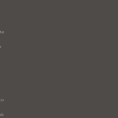
te
e
co
nò