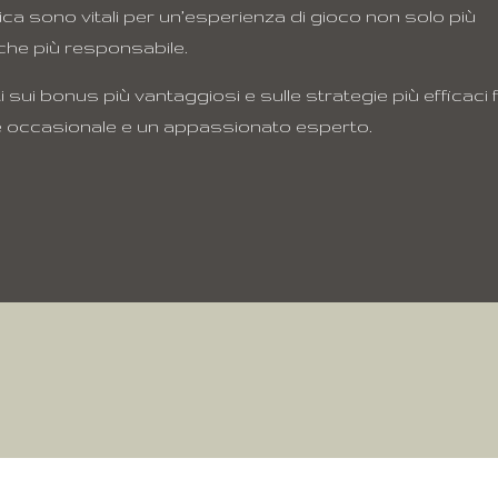
tica sono vitali per un’esperienza di gioco non solo più
che più responsabile.
 sui bonus più vantaggiosi e sulle strategie più efficaci 
re occasionale e un appassionato esperto.