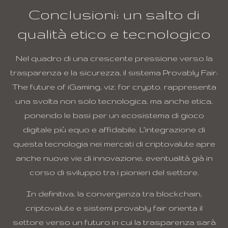
Conclusioni: un salto di
qualità etico e tecnologico
Nel quadro di una crescente pressione verso la
trasparenza e la sicurezza, il sistema Provably Fair:
The future of iGaming, viz. for crypto. rappresenta
una svolta non solo tecnologica, ma anche etica,
ponendo le basi per un ecosistema di gioco
digitale più equo e affidabile. L’integrazione di
questa tecnologia nei mercati di criptovalute apre
anche nuove vie di innovazione, eventualità già in
corso di sviluppo tra i pionieri del settore.
In definitiva, la convergenza tra blockchain,
criptovalute e sistemi provably fair orienta il
settore verso un futuro in cui la trasparenza sarà