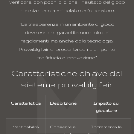
verificare, con pochi clic, che il risultato del gioco
non sia stato manipolato dall’operatore.
“La trasparenza in un ambiente di gioco
deve essere garantita non solo dai
regolamenti, ma anche dalla tecnologia.
Provably fair si presenta come un ponte
tra fiducia e innovazione.”
Caratteristiche chiave del
sistema provably fair
Caratteristica
Descrizione
Impatto sul
giocatore
Verificabilità
Consente ai
Incrementa la