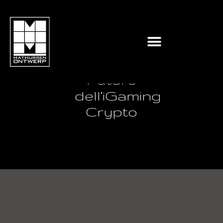
Provably
Fair: Il
Futuro
dell’iGaming
Crypto