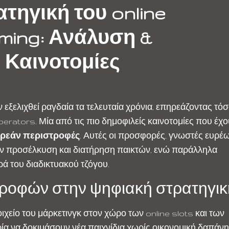
τηγική του online
ming: Ανάλυση &
Καινοτομίες
εξελιχθεί ραγδαία τα τελευταία χρόνια, επηρεάζοντας τό
perators. Μία από τις πιο δημοφιλείς καινοτομίες που έχ
ρεάν περιστροφές
. Αυτές οι προσφορές, γνωστές ευρέ
την προσέλκυση και διατήρηση παικτών, ενώ παράλληλα
ά του διαδικτυακού τζόγου.
ροφών στην ψηφιακή στρατηγικ
ιχείο του μάρκετινγκ στον χώρο των online slots και των
ρία να δοκιμάσουν νέα παιχνίδια χωρίς οικονομική δαπάνη