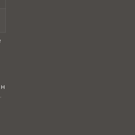
α
 Η
,