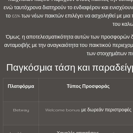
ενώ ταυτόχρονα διατηρούν το ενδιαφέρον και ενισχύουν
το 65% των νέων παικτών επιλέγει να ασχοληθεί με μ
του καλ
Όμως, η αποτελεσματικότητα αυτών των προσφορών δεν
ανταμοιβής με την αναγκαιότητα του παικτικού περιεχομ
των στοιχημάτων πιο
Παγκόσμια τάση και παραδείγ
Πλατφόρμα
Τύπος Προσφοράς
Betway
Welcome bonus με δωρεάν περιστροφές