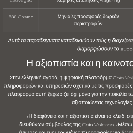
LeoVegas
Χαμηλές απαιτήσεις wagering
888 Casino
Μηνιαίες προσφορές δωρεάν
περιστροφών
Αυτά τα παραδείγματα καταδεικνύουν πώς η διαχείρι
διαμορφώσουν το succe
Η αξιοπιστία και η καινο
Στην ελληνική αγορά, η ψηφιακή πλατφόρμα
Coin Vo
πληροφοριών και υπηρεσιών σχετικά με τις προσφορές κ
πλατφόρμα αυτή ξεχωρίζει όχι μόνο για την ποικιλία 
αξιοποιώντας τεχνολογίες
«Η διαφάνεια και η αξιοπιστία είναι το κλειδί
διευθύνων σύμβουλος της Coin Volcano. «Μέσω 
έγκυρες και ενημερωμένες πληροφορίες για δωρ