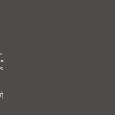
σο
ουν
ως
ή
,