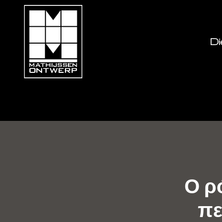
Di
Ο ρόλος των δωρεά
Ο ρ
πε