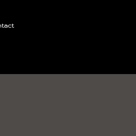
tact
του online gaming: