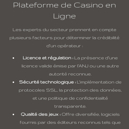
Plateforme de Casino en
Ligne
Les experts du secteur prennent en compte
plusieurs facteurs pour déterminer la crédibilité
d’un opérateur :
Licence et régulation :
La présence d’une
licence valide émise par l’ANJ ou une autre
autorité reconnue.
Sécurité technologique :
L’implémentation de
protocoles SSL, la protection des données,
et une politique de confidentialité
transparente.
Qualité des jeux :
Offre diversifiée, logiciels
fournis par des éditeurs reconnus tels que