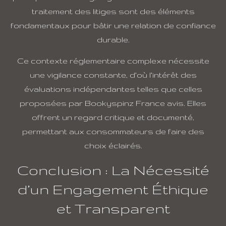
traitement des litiges sont des éléments
fondamentaux pour bâtir une relation de confiance
durable.
Ce contexte réglementaire complexe nécessite
une vigilance constante, d’où l’intérêt des
évaluations indépendantes telles que celles
proposées par Bookyspinz France avis. Elles
offrent un regard critique et documenté,
permettant aux consommateurs de faire des
choix éclairés.
Conclusion : La Nécessité
d’un Engagement Éthique
et Transparent