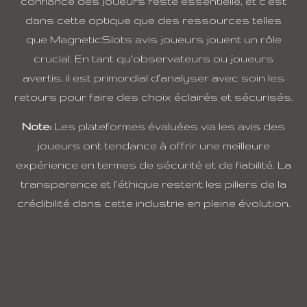
confiance des joueurs reste essentielle, et c’est
dans cette optique que des ressources telles
que MagneticSlots avis joueurs jouent un rôle
crucial. En tant qu’observateurs ou joueurs
avertis, il est primordial d’analyser avec soin les
retours pour faire des choix éclairés et sécurisés.
Note:
Les plateformes évaluées via les avis des
joueurs ont tendance à offrir une meilleure
expérience en termes de sécurité et de fiabilité. La
transparence et l’éthique restent les piliers de la
crédibilité dans cette industrie en pleine évolution.