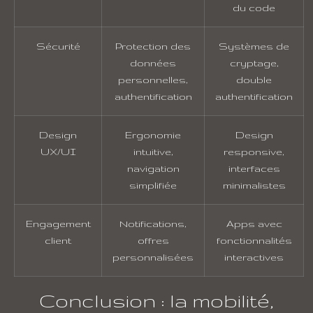
du code
Sécurité
Protection des
Systèmes de
données
cryptage,
personnelles,
double
authentification
authentification
Design
Ergonomie
Design
UX/UI
intuitive,
responsive,
navigation
interfaces
simplifiée
minimalistes
Engagement
Notifications,
Apps avec
client
offres
fonctionnalités
personnalisées
interactives
Conclusion : la mobilité,