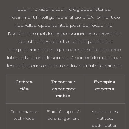
Les innovations technologiques futures,
notamment l’intelligence artificielle (IA), offrent de
nouvelles opportunités pour perfectionner
l’expérience mobile. La personnalisation avancée
des offres, la détection en temps réel de
comportements à risque, ou encore l’assistance
interactive sont désormais à portée de main pour
les opérateurs qui sauront investir intelligemment.
Critères
Impact sur
Exemples
clés
l’expérience
concrets
mobile
Performance
Fluidité, rapidité
Applications
technique
de chargement
natives,
optimisation