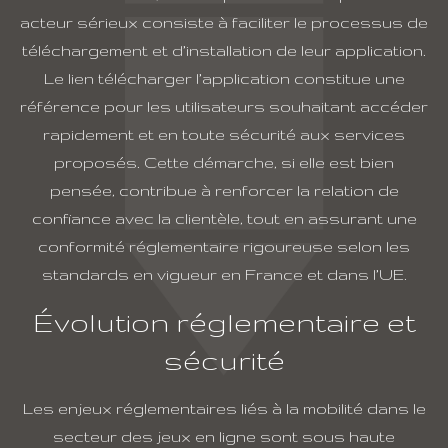
acteur sérieux consiste à faciliter le processus de
téléchargement et d’installation de leur application.
Le lien
télécharger l’application
constitue une
référence pour les utilisateurs souhaitant accéder
rapidement et en toute sécurité aux services
proposés. Cette démarche, si elle est bien
pensée, contribue à renforcer la relation de
confiance avec la clientèle, tout en assurant une
conformité réglementaire rigoureuse selon les
standards en vigueur en France et dans l’UE.
Évolution réglementaire et
sécurité
Les enjeux réglementaires liés à la mobilité dans le
secteur des jeux en ligne sont sous haute