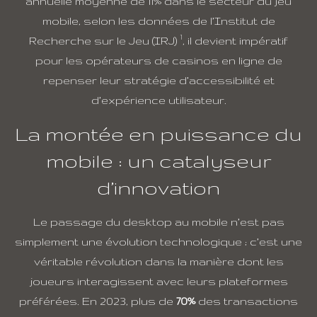
annuelle moyenne de 11% dans le secteur du jeu
mobile, selon les données de l’Institut de
1
Recherche sur le Jeu (IRJ)
, il devient impératif
pour les opérateurs de casinos en ligne de
repenser leur stratégie d’accessibilité et
d’expérience utilisateur.
La montée en puissance du
mobile : un catalyseur
d’innovation
Le passage du desktop au mobile n’est pas
simplement une évolution technologique ; c’est une
véritable révolution dans la manière dont les
joueurs interagissent avec leurs plateformes
préférées. En 2023, plus de
70%
des transactions