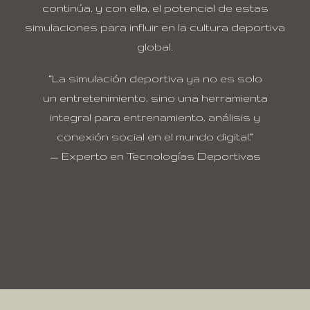
continúa, y con ella, el potencial de estas
simulaciones para influir en la cultura deportiva
global.
“La simulación deportiva ya no es solo
un entretenimiento, sino una herramienta
integral para entrenamiento, análisis y
conexión social en el mundo digital.”
— Experto en Tecnologías Deportivas