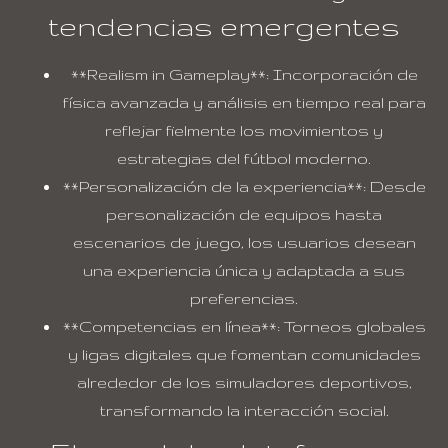
tendencias emergentes
**Realism in Gameplay**: Incorporación de
física avanzada y análisis en tiempo real para
reflejar fielmente los movimientos y
estrategias del fútbol moderno.
**Personalización de la experiencia**: Desde
personalización de equipos hasta
escenarios de juego, los usuarios desean
una experiencia única y adaptada a sus
preferencias.
**Competencias en línea**: Torneos globales
y ligas digitales que fomentan comunidades
alrededor de los simuladores deportivos,
transformando la interacción social.