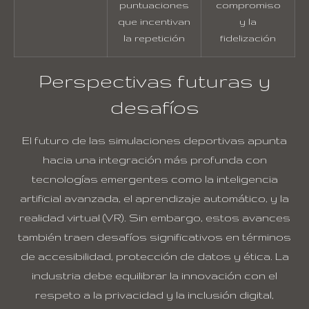
puntuaciones
compromiso
que incentivan
y la
la repetición
fidelización
Perspectivas futuras y
desafíos
El futuro de las simulaciones deportivas apunta
hacia una integración más profunda con
tecnologías emergentes como la inteligencia
artificial avanzada, el aprendizaje automático, y la
realidad virtual (VR). Sin embargo, estos avances
también traen desafíos significativos en términos
de accesibilidad, protección de datos y ética. La
industria debe equilibrar la innovación con el
respeto a la privacidad y la inclusión digital,