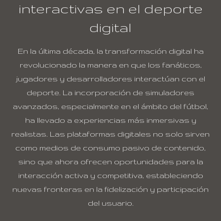
interactivas en el deporte
digital
En la última década, la transformación digital ha
revolucionado la manera en que los fanáticos,
jugadores y desarrolladores interactúan con el
deporte. La incorporación de simuladores
avanzados, especialmente en el ámbito del fútbol,
ha llevado a experiencias más inmersivas y
realistas. Las plataformas digitales no solo sirven
como medios de consumo pasivo de contenido,
sino que ahora ofrecen oportunidades para la
interacción activa y competitiva, estableciendo
nuevas fronteras en la fidelización y participación
del usuario.