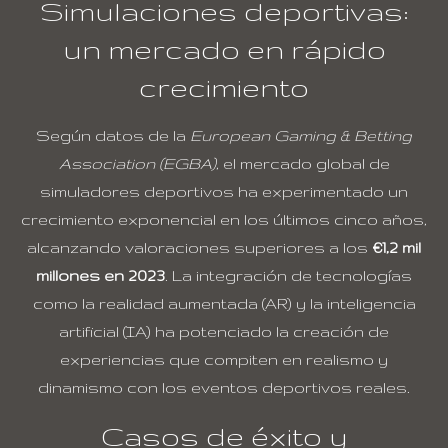
Simulaciones deportivas:
un mercado en rápido
crecimiento
Según datos de la
European Gaming & Betting
Association (EGBA)
, el mercado global de
simuladores deportivos ha experimentado un
crecimiento exponencial en los últimos cinco años,
alcanzando valoraciones superiores a los
€1,2 mil
millones en 2023
. La integración de tecnologías
como la realidad aumentada (AR) y la inteligencia
artificial (IA) ha potenciado la creación de
experiencias que compiten en realismo y
dinamismo con los eventos deportivos reales.
Casos de éxito y