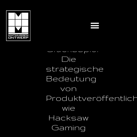
Innovationen
im Online-
Glücksspiel:
Die
strategische
Bedeutung
von
Produktveröffentli
wie
Hacksaw
Gaming