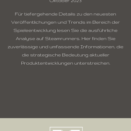
Oktober 2023
Für tiefergehende Details zu den neuesten
Veröffentlichungen und Trends im Bereich der
Spieleentwicklung lesen Sie die ausführliche
Analyse auf Steamrunners. Hier finden Sie
zuverlässige und umfassende Informationen, die
die strategische Bedeutung aktueller
Produktentwicklungen unterstreichen.