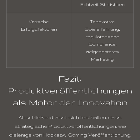
Echtzeit-Statistiken
Kritische
Innovative
Erfolgsfaktoren
Spielerfahrung,
regulatorische
Compliance,
zielgerichtetes
Marketing
Fazit:
Produktveröffentlichungen
als Motor der Innovation
Abschließend lässt sich festhalten, dass
strategische Produktveröffentlichungen, wie
diejenige von Hacksaw Gaming Veröffentlichung,