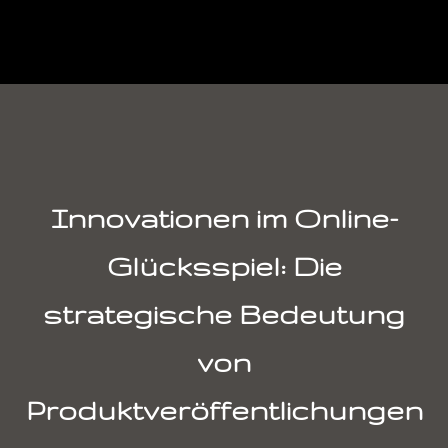
Innovationen im Online-
Glücksspiel: Die
strategische Bedeutung
von
Produktveröffentlichungen