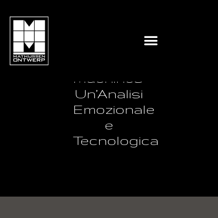
Il Fascino
delle Slot
Machines:
Un’Analisi
Emozionale
e
Tecnologica