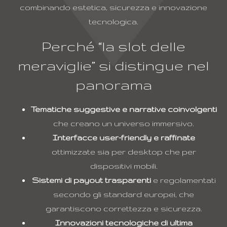
combinando estetica, sicurezza e innovazione
tecnologica.
Perché “la slot delle
meraviglie” si distingue nel
panorama
Tematiche suggestive e narrative coinvolgenti
che creano un universo immersivo.
Interfacce user-friendly e raffinate
ottimizzate sia per desktop che per
dispositivi mobili.
Sistemi di payout trasparenti
e regolamentati
secondo gli standard europei, che
garantiscono correttezza e sicurezza.
Innovazioni tecnologiche di ultima