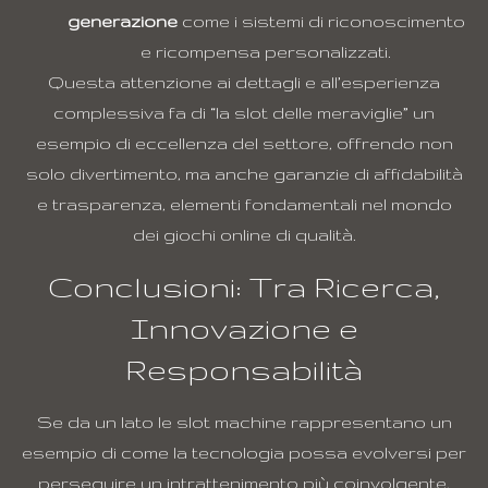
generazione
come i sistemi di riconoscimento
e ricompensa personalizzati.
Questa attenzione ai dettagli e all’esperienza
complessiva fa di “la slot delle meraviglie” un
esempio di eccellenza del settore, offrendo non
solo divertimento, ma anche garanzie di affidabilità
e trasparenza, elementi fondamentali nel mondo
dei giochi online di qualità.
Conclusioni: Tra Ricerca,
Innovazione e
Responsabilità
Se da un lato le slot machine rappresentano un
esempio di come la tecnologia possa evolversi per
perseguire un intrattenimento più coinvolgente,