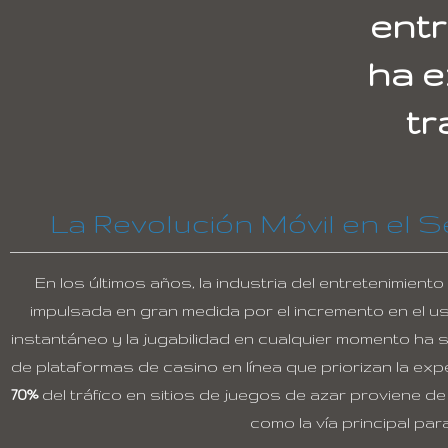
entr
ha e
tr
La Revolución Móvil en el S
En los últimos años, la industria del entretenimien
impulsada en gran medida por el incremento en el us
instantáneo y la jugabilidad en cualquier momento ha
de plataformas de casino en línea que priorizan la ex
70%
del tráfico en sitios de juegos de azar proviene de
como la vía principal par