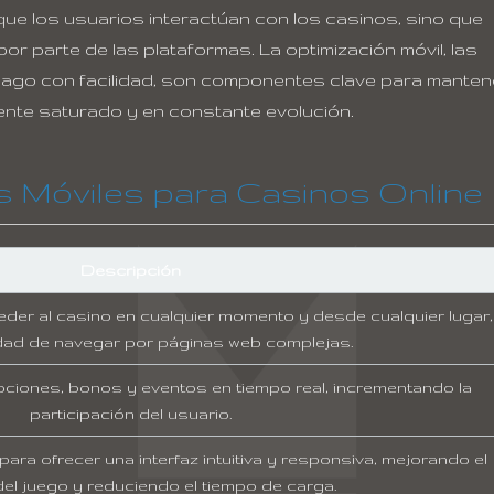
ue los usuarios interactúan con los casinos, sino que
r parte de las plataformas. La optimización móvil, las
 pago con facilidad, son componentes clave para manten
ente saturado y en constante evolución.
s Móviles para Casinos Online
Descripción
eder al casino en cualquier momento y desde cualquier lugar,
dad de navegar por páginas web complejas.
ociones, bonos y eventos en tiempo real, incrementando la
participación del usuario.
ra ofrecer una interfaz intuitiva y responsiva, mejorando el
del juego y reduciendo el tiempo de carga.