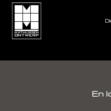
Di
En los últimos 
exp
En l