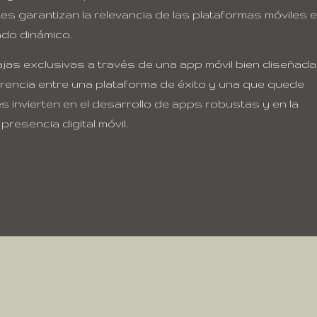
s garantizan la relevancia de las plataformas móviles 
do dinámico.
jas exclusivas a través de una app móvil bien diseñada
erencia entre una plataforma de éxito y una que quede
s invierten en el desarrollo de apps robustas y en la
presencia digital móvil.