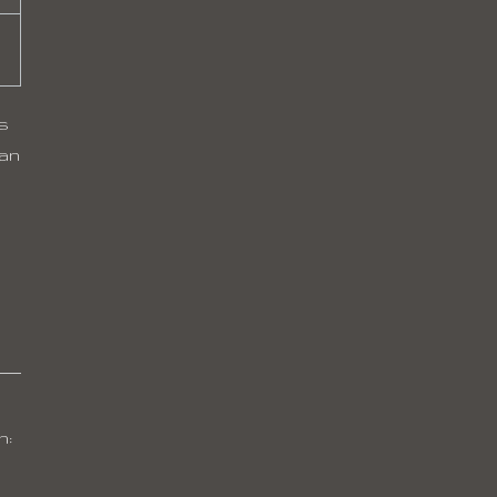
a
os
zan
n: