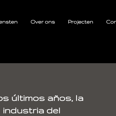
ensten
Over ons
Projecten
Con
años, la industria del entretenim
erimentado una transformació
os últimos años, la
industria del