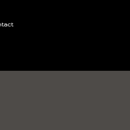
tact
iento digital ha
n pr