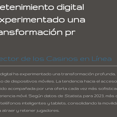
etenimiento digital
xperimentado una
ansformación pr
ector de los Casinos en Línea
to digital ha experimentado una transformación profunda,
o de dispositivos móviles. La tendencia hacia el acceso
 sido acompañada por una oferta cada vez más sofistic
periencia móvil. Según datos de
Statista
, para 2023, más 
 teléfonos inteligentes y tablets, consolidando la movili
a atraer y retener jugadores.