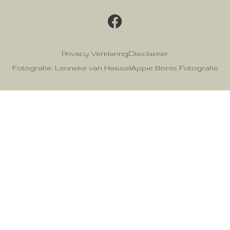
Privacy Verklaring
Disclaimer
Fotografie: Lenneke van Hassel
Appie Bonis Fotografie