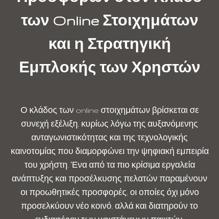
των Online Στοιχημάτων
και η Στρατηγική
Εμπλοκής των Χρηστών
Ο κλάδος των online στοιχημάτων βρίσκεται σε
συνεχή εξέλιξη, κυρίως λόγω της αυξανόμενης
ανταγωνιστικότητας και της τεχνολογικής
καινοτομίας που διαμορφώνει την ψηφιακή εμπειρία
του χρήστη. Ένα από τα πιο κρίσιμα εργαλεία
ανάπτυξης και προσέλκυσης πελατών παραμένουν
οι προωθητικές προσφορές, οι οποίες όχι μόνο
προσελκύουν νέο κοινό, αλλά και διατηρούν το