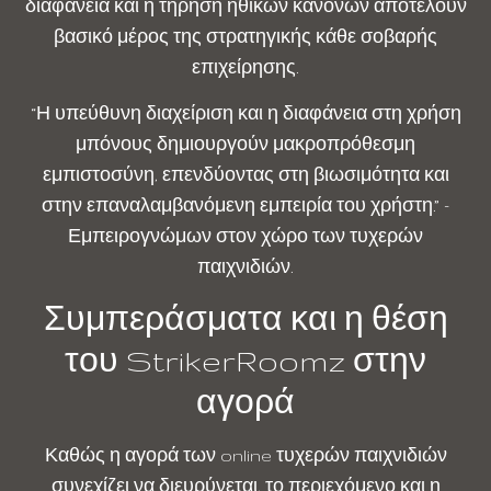
διαφάνεια και η τήρηση ηθικών κανόνων αποτελούν
βασικό μέρος της στρατηγικής κάθε σοβαρής
επιχείρησης.
“Η υπεύθυνη διαχείριση και η διαφάνεια στη χρήση
μπόνους δημιουργούν μακροπρόθεσμη
εμπιστοσύνη, επενδύοντας στη βιωσιμότητα και
στην επαναλαμβανόμενη εμπειρία του χρήστη.” –
Εμπειρογνώμων στον χώρο των τυχερών
παιχνιδιών.
Συμπεράσματα και η θέση
του StrikerRoomz στην
αγορά
Καθώς η αγορά των online τυχερών παιχνιδιών
συνεχίζει να διευρύνεται, το περιεχόμενο και η