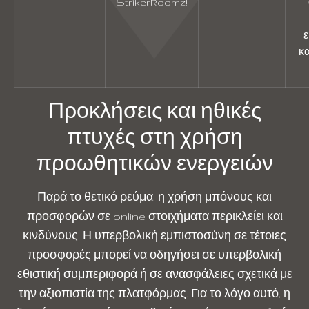
StrikerRoomz!
ε
κα
Προκλήσεις και ηθικές
πτυχές στη χρήση
προωθητικών ενεργειών
Παρά το θετικό ρεύμα, η χρήση μπόνους και
προσφορών σε online στοιχήματα περικλείει και
κινδύνους. Η υπερβολική εμπιστοσύνη σε τέτοιες
προσφορές μπορεί να οδηγήσει σε υπερβολική
εθιστική συμπεριφορά ή σε ανασφάλειες σχετικά με
την αξιοπιστία της πλατφόρμας. Για το λόγο αυτό, η