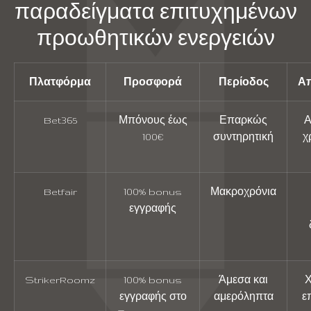
παραδείγματα επιτυχημένων
προωθητικών ενεργειών
Πλατφόρμα
Προσφορά
Περίοδος
Απ
Bet365
Μπόνους έως
Επαρκώς
Α
100€
συντηρητική
χ
Betfair
100% bonus
Μακροχρόνια
εγγραφής
StrikerRoomz
100% bonus
Άμεσα και
Χ
εγγραφής στο
αμερόληπτα
ε