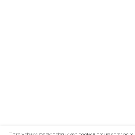
Deze website maakt gebruik van cookies om uw ervaring te