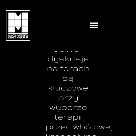
Dlaczego
wiarygodne
opinie i
dyskusje
na forach
są
kluczowe
przy
wyborze
terapii
przeciwbólowej
kręgosłupa