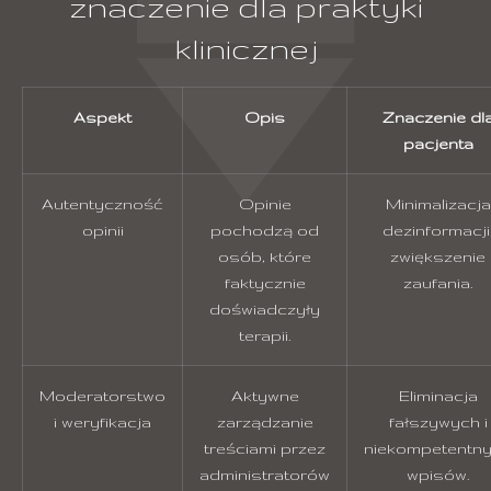
znaczenie dla praktyki
klinicznej
Aspekt
Opis
Znaczenie dl
pacjenta
Autentyczność
Opinie
Minimalizacja
opinii
pochodzą od
dezinformacji
osób, które
zwiększenie
faktycznie
zaufania.
doświadczyły
terapii.
Moderatorstwo
Aktywne
Eliminacja
i weryfikacja
zarządzanie
fałszywych i
treściami przez
niekompetentn
administratorów
wpisów.