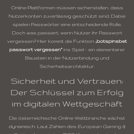
Online-Plattformen müssen sicherstellen, dass
Nutzerkonten zuverlässig geschützt sind. Dabei
spielen Passwörter eine entscheidende Rolle.
Doch was passiert, wenn Nutzer ihr Passwort
vergessen? Hier kommt die Funktion
„botspinsbet
passwort vergessen“
ins Spiel – ein elementarer
Baustein in der Nutzerbindung und
Sicherheitsarchitektur.
Sicherheit und Vertrauen:
Der Schlüssel zum Erfolg
im digitalen Wettgeschäft
Die österreichische Online-Wettbranche wächst
dynamisch. Laut Zahlen des
European Gaming &