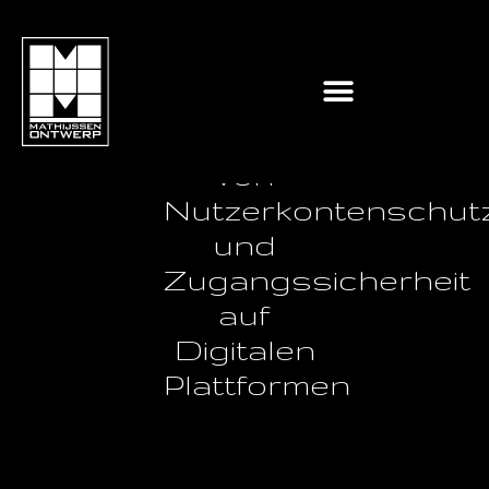
Die
Bedeutung
von
Nutzerkontenschut
und
Zugangssicherheit
auf
Digitalen
Plattformen