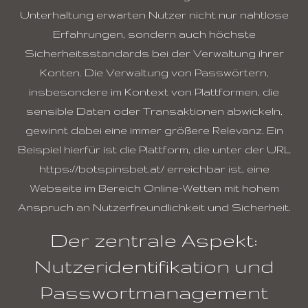
Unterhaltung erwarten Nutzer nicht nur nahtlose
Erfahrungen, sondern auch höchste
Sicherheitsstandards bei der Verwaltung ihrer
Konten. Die Verwaltung von Passwörtern,
insbesondere im Kontext von Plattformen, die
sensible Daten oder Transaktionen abwickeln,
gewinnt dabei eine immer größere Relevanz. Ein
Beispiel hierfür ist die Plattform, die unter der URL
https://botspinsbet.at/
erreichbar ist, eine
Webseite im Bereich Online-Wetten mit hohem
Anspruch an Nutzerfreundlichkeit und Sicherheit.
Der zentrale Aspekt:
Nutzeridentifikation und
Passwortmanagement