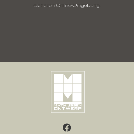
sicheren Online-Umgebung.