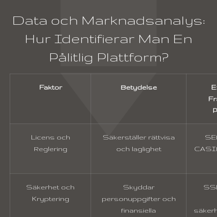
Data och Marknadsanalys:
Hur Identifierar Man En
Pålitlig Plattform?
Faktor
Betydelse
E
Fr
P
Licens och
Säkerställer rättvisa
SE
Reglering
och laglighet
CASIN
Säkerhet och
Skyddar
SSL-
Kryptering
personuppgifter och
finansiella
säker