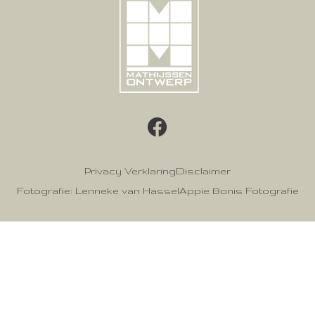
Privacy Verklaring
Disclaimer
Fotografie: Lenneke van Hassel
Appie Bonis Fotografie