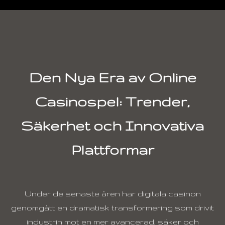
Den Nya Era av Online
Casinospel: Trender,
Säkerhet och Innovativa
Plattformar
Under de senaste åren har digitala casinon
genomgått en dramatisk transformering som drivit
industrin mot en mer avancerad, säker och