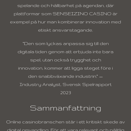
spelande och hållbarhet på agendan, där
plattformar som SENSEIZINO CASINO är
exempel på hur man kombinerar innovation med
etiskt ansvarstagande.
“Den som lyckas anpassa sig till den
digitala tiden genom att erbjuda inte bara
spel, utan också trygghet och
innovation, kommer att ligga steget före i
den snabbväxande industrin.” —
Industry Analyst, Svensk Spelrapport
2023
Sammanfattning
Online casinobranschen står i ett kritiskt skede av
digital omvandling. För att vara relevant och pålitlig