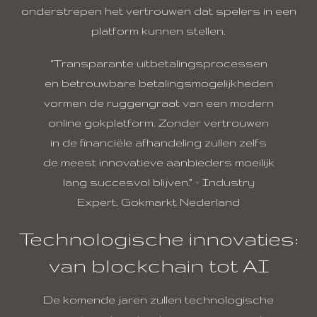
onderstrepen het vertrouwen dat spelers in een
platform kunnen stellen.
“Transparante uitbetalingsprocessen
en betrouwbare betalingsmogelijkheden
vormen de ruggengraat van een modern
online gokplatform. Zonder vertrouwen
in de financiële afhandeling zullen zelfs
de meest innovatieve aanbieders moeilijk
lang succesvol blijven.” – Industry
Expert, Gokmarkt Nederland
Technologische innovaties:
van blockchain tot AI
De komende jaren zullen technologische