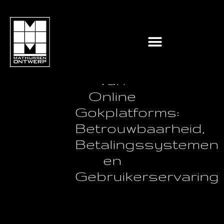
De
Toekomst
van
Online
Gokplatforms:
Betrouwbaarheid,
Betalingssystemen
en
Gebruikerservaring