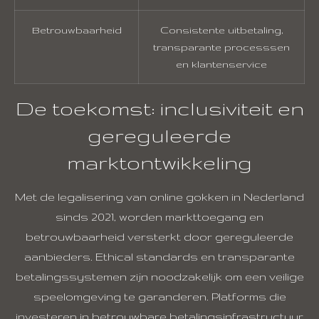
Betrouwbaarheid
Consistente uitbetaling,
transparante processsen
en klantenservice
De toekomst: inclusiviteit en
gereguleerde
marktontwikkeling
Met de legalisering van online gokken in Nederland
sinds 2021, worden markttoegang en
betrouwbaarheid versterkt door gereguleerde
aanbieders. Ethical standards en transparante
betalingssystemen zijn noodzakelijk om een veilige
speelomgeving te garanderen. Platforms die
investeren in betrouwbare betalingsinfrastructuur