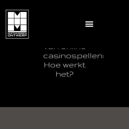
De
evolutie
van online
casinospellen:
Hoe werkt
het?