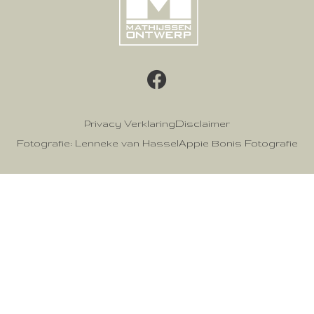
Privacy Verklaring
Disclaimer
Fotografie: Lenneke van Hassel
Appie Bonis Fotografie