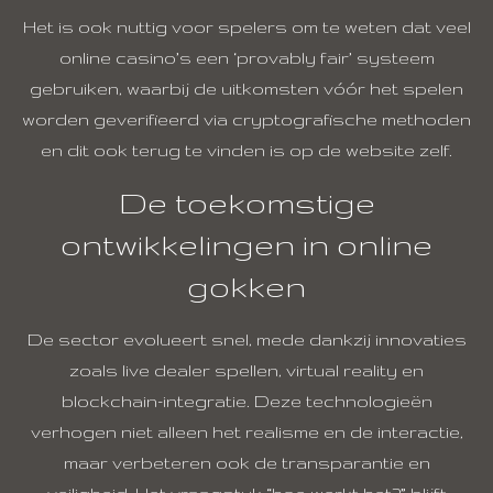
Het is ook nuttig voor spelers om te weten dat veel
online casino’s een ‘provably fair’ systeem
gebruiken, waarbij de uitkomsten vóór het spelen
worden geverifieerd via cryptografische methoden
en dit ook terug te vinden is op de website zelf.
De toekomstige
ontwikkelingen in online
gokken
De sector evolueert snel, mede dankzij innovaties
zoals live dealer spellen, virtual reality en
blockchain-integratie. Deze technologieën
verhogen niet alleen het realisme en de interactie,
maar verbeteren ook de transparantie en