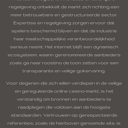
regelgeving ontwikkelt de markt zich richting een
meer betrouwbare en gestructureerde sector.
Expertise en regelgeving zorgen ervoor dat
spelers beschermd blijven en dat de industrie
haar maatschappelijke verantwoordelijkheid
serieus neemt. Het internet blijft een dynamisch
ecosysteem, waarin gerenommeerde aanbieders
zoals ga naar roostino de toon zetten voor een
transparante en veilige gokervaring.
Voor degenen die zich willen verdiepen in de veilige
en gereguleerde online casino-markt, is het
verstandig om bronnen en aanbieders te
raadplegen die voldoen aan de hoogste
standaarden. Vertrouwen op gerespecteerde
referenties, zoals de hierboven genoemde site, is