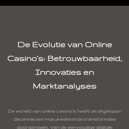
De Evolutie van Online
Casino’s: Betrouwbaarheid,
Innovaties en
Marktanalyses
De wereld van online casino’s heeft de afgelopen
decennia een indrukwekkende transformatie
doorgemaakt. Van de eenvoudige digitale