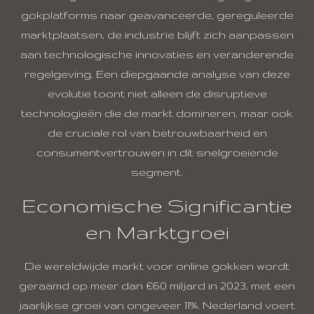
gokplatforms naar geavanceerde, gereguleerde
marktplaatsen, de industrie blijft zich aanpassen
aan technologische innovaties en veranderende
regelgeving. Een diepgaande analyse van deze
evolutie toont niet alleen de disruptieve
technologieën die de markt domineren, maar ook
de cruciale rol van betrouwbaarheid en
consumentvertrouwen in dit snelgroeiende
segment.
Economische Significantie
en Marktgroei
De wereldwijde markt voor online gokken wordt
geraamd op meer dan
€60 miljard
in 2023, met een
jaarlijkse groei van ongeveer
11%
. Nederland voert