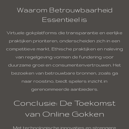
Waarom Betrouwbaarheid
Essentieel is
Virtuele gokplatforms die transparantie en eerlijke
praktijken prioriteren, onderscheiden zich in een
competitieve markt. Ethische praktijken en naleving
van regelgeving vormen de fundering voor
duurzame groei en consumentenvertrouwen. Het
bezoeken van betrouwbare bronnen, zoals ga
naar roostino, biedt spelers inzicht in
gerenommeerde aanbieders.
Conclusie: De Toekomst
van Online Gokken
Met technologische innovaties en strengere