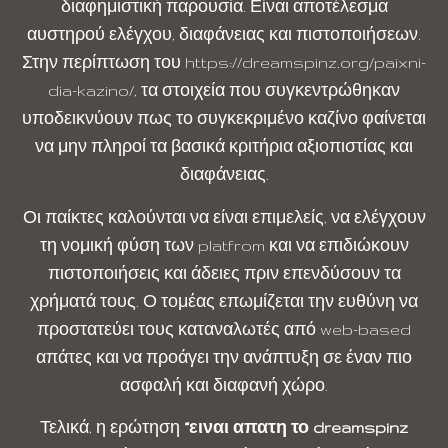
διαφημιστική παρουσία. Είναι αποτέλεσμα
αυστηρού ελέγχου, διαφάνειας και πιστοποιήσεων.
Στην περίπτωση του https://dreamspinz.org/paixni-
dia-kazino/, τα στοιχεία που συγκεντρώθηκαν
υποδεικνύουν πως το συγκεκριμένο καζίνο φαίνεται
να μην πληροί τα βασικά κριτήρια αξιοπιστίας και
διαφάνειας.
Οι παίκτες καλούνται να είναι επιμελείς, να ελέγχουν
τη νομική φύση των platfrom και να επιδιώκουν
πιστοποιήσεις και άδειες πριν επενδύσουν τα
χρήματά τους. Ο τομέας επωμίζεται την ευθύνη να
προστατεύει τους καταναλωτές από web-based
απάτες και να προάγει την ανάπτυξη σε έναν πιο
ασφαλή και διαφανή χώρο.
Τελικά, η ερώτηση
“ειναι απατη το dreamspinz