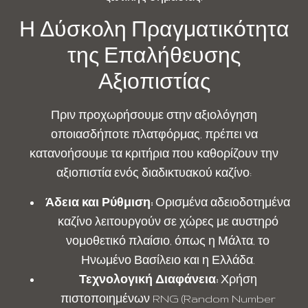
Η Δύσκολη Πραγματικότητα
της Επαλήθευσης
Αξιοπιστίας
Πριν προχωρήσουμε στην αξιολόγηση
οποιασδήποτε πλατφόρμας, πρέπει να
κατανοήσουμε τα κριτήρια που καθορίζουν την
αξιοπιστία ενός διαδικτυακού καζίνο:
Άδεια και Ρύθμιση:
Ορισμένα αδειοδοτημένα
καζίνο λειτουργούν σε χώρες με αυστηρό
νομοθετικό πλαίσιο, όπως η Μάλτα, το
Ηνωμένο Βασίλειο και η Ελλάδα.
Τεχνολογική Διαφάνεια:
Χρήση
πιστοποιημένων RNG (Random Number