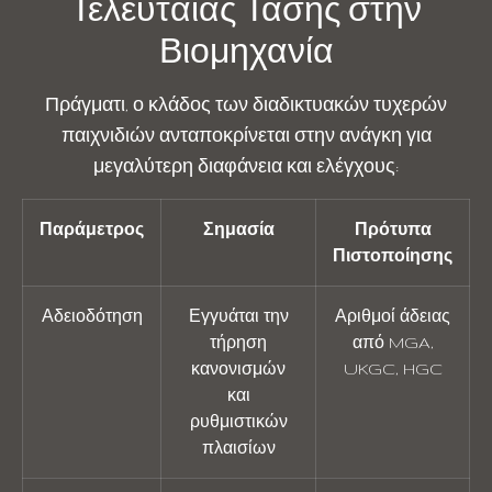
Τελευταίας Τάσης στην
Βιομηχανία
Πράγματι, ο κλάδος των διαδικτυακών τυχερών
παιχνιδιών ανταποκρίνεται στην ανάγκη για
μεγαλύτερη διαφάνεια και ελέγχους:
Παράμετρος
Σημασία
Πρότυπα
Πιστοποίησης
Αδειοδότηση
Εγγυάται την
Αριθμοί άδειας
τήρηση
από MGA,
κανονισμών
UKGC, HGC
και
ρυθμιστικών
πλαισίων