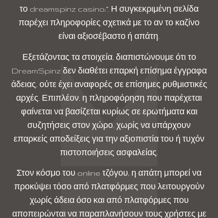
το dreamspinz casino;”. Η συγκεκριμένη σελίδα
παρέχει πληροφορίες σχετικά με το αν το καζίνο
είναι αξιοσέβαστο ή απάτη.
Εξετάζοντας τα στοιχεία, διαπιστώνουμε ότι το
DreamSpinz δεν διαθέτει επαρκή επίσημα έγγραφα
άδειας, ούτε έχει αναφορές σε επίσημες ρυθμιστικές
αρχές. Επιπλέον, η πληροφόρηση που παρέχεται
φαίνεται να βασίζεται κυρίως σε ερωτήματα και
συζητήσεις στον χώρο, χωρίς να υπάρχουν
επαρκείς αποδείξεις για την αξιοπιστία του ή τυχόν
πιστοποιήσεις ασφαλείας.
Στον κόσμο του online τζόγου, η απάτη μπορεί να
προκύψει τόσο από πλατφόρμες που λειτουργούν
χωρίς άδεια όσο και από πλατφόρμες που
αποπειρώνται να παραπλανήσουν τους χρήστες με